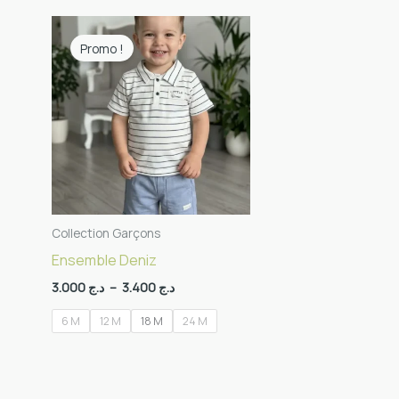
Plage
de
Promo !
prix :
د.ج 3.000
à
د.ج 3.400
Collection Garçons
Ensemble Deniz
3.000
د.ج
–
3.400
د.ج
6 M
12 M
18 M
24 M