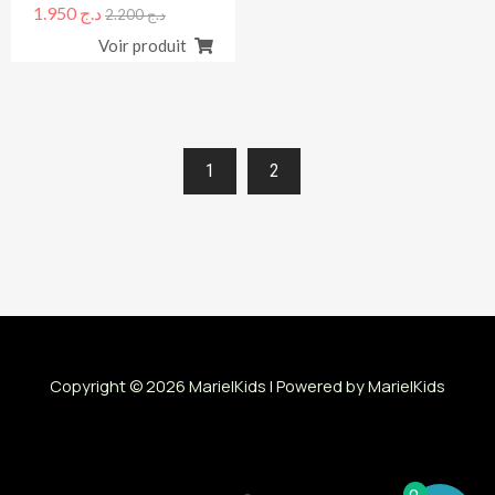
1.950
د.ج
2.200
د.ج
Voir produit
1
2
Copyright © 2026 MarielKids | Powered by MarielKids
0