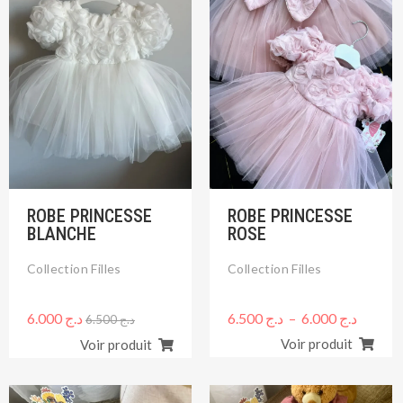
initial
actuel
prix :
était :
est :
د.ج 6.000
د.ج 6.500.
د.ج 6.000.
à
6.500
ROBE PRINCESSE
ROBE PRINCESSE
BLANCHE
ROSE
Collection Filles
Collection Filles
6.000
د.ج
6.500
د.ج
–
6.000
د.ج
6.500
د.ج
Voir produit
Voir produit
Le
Le