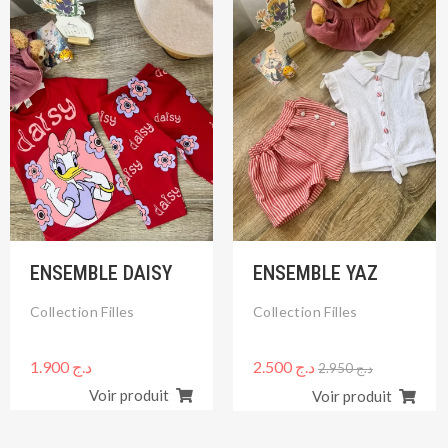
prix
prix
initial
actuel
était :
est :
د.ج 2.500.
د.ج 2.950.
ENSEMBLE DAISY
ENSEMBLE YAZ
Collection Filles
Collection Filles
1.900
د.ج
2.500
د.ج
2.950
د.ج
Voir produit
Voir produit