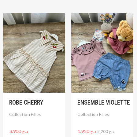
Le
Le
prix
prix
initial
actuel
était :
est :
د.ج 1.950.
د.ج 2.200.
ROBE CHERRY
ENSEMBLE VIOLETTE
Collection Filles
Collection Filles
3.900
د.ج
1.950
د.ج
2.200
د.ج