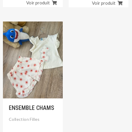
Voir produit
Voir produit
Le
Le
prix
prix
initial
actuel
était :
est :
د.ج 1.950.
د.ج 2.200.
ENSEMBLE CHAMS
Collection Filles